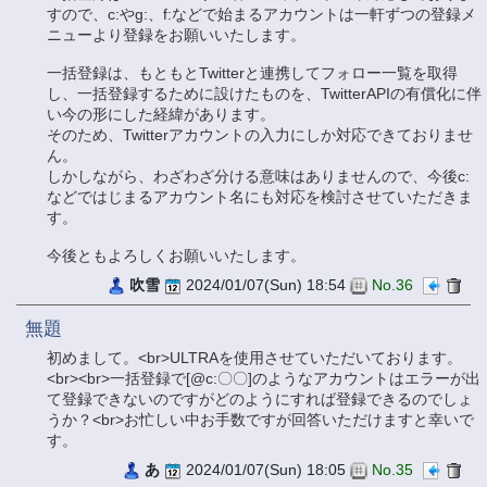
すので、c:やg:、f:などで始まるアカウントは一軒ずつの登録メ
ニューより登録をお願いいたします。
一括登録は、もともとTwitterと連携してフォロー一覧を取得
し、一括登録するために設けたものを、TwitterAPIの有償化に伴
い今の形にした経緯があります。
そのため、Twitterアカウントの入力にしか対応できておりませ
ん。
しかしながら、わざわざ分ける意味はありませんので、今後c:
などではじまるアカウント名にも対応を検討させていただきま
す。
今後ともよろしくお願いいたします。
吹雪
2024/01/07(Sun) 18:54
No.36
無題
初めまして。<br>ULTRAを使用させていただいております。
<br><br>一括登録で[@c:〇〇]のようなアカウントはエラーが出
て登録できないのですがどのようにすれば登録できるのでしょ
うか？<br>お忙しい中お手数ですが回答いただけますと幸いで
す。
あ
2024/01/07(Sun) 18:05
No.35