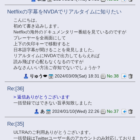
Netflixの字幕をNVDAでリアルタイムに知りたい
こんにちは。
初めて書き込みします。
Netflixの海外のドキュメンタリー番組を見ているのですが
プレーヤーを全画面にして
上下の矢印キーで移動すると
日本語字幕が聞けることを発見しました。
リアルタイムにNVDAで出力してもらえれば
読み飛ばす心配もなくなるのですが
みなさんいい方法ご存知でないでしょうか？
りゅう💋
2024/03/09(Sat) 18:31
No.38
Re:[36]
> 返信ありがとうございます
一括登録ではできない旨承知致しました
あ
2024/01/10(Wed) 22:26
No.37
Re:[35]
ULTRAのご利用ありがとうございます。
一括登録はTwitterユーザー名のアカウントのみ対応しておりま