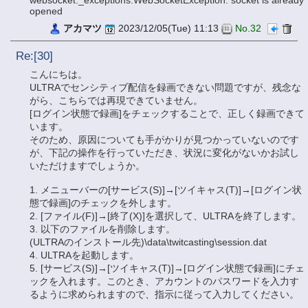
opened
アカマツ
2023/12/05(Tue) 11:13
No.32
Re:[30]
こんにちは。
ULTRAでセンシティブ配信を録画できない問題ですが、残念な
がら、こちらでは再現できていません。
[ログイン状態で録画]をチェックすることで、正しく録画できて
います。
そのため、原因についても手がかりが見つかっていないのです
が、下記の操作を行っていただき、状況に変化がないかお試し
いただけますでしょうか。
1. メニューバーの[サービス(S)]→[ツイキャス(T)]→[ログイン状
態で録画]のチェックを外します。
2. [ファイル(F)]→[終了(X)]を選択して、ULTRAを終了します。
3. 以下のファイルを削除します。
(ULTRAのインストール先)\data\twitcasting\session.dat
4. ULTRAを起動します。
5. [サービス(S)]→[ツイキャス(T)]→[ログイン状態で録画]にチェ
ックを入れます。このとき、アカウントのパスワードを入力す
るように求められますので、指示に従って入力してください。