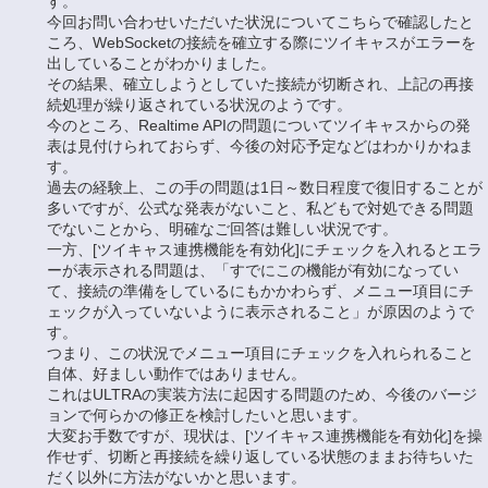
す。
今回お問い合わせいただいた状況についてこちらで確認したと
ころ、WebSocketの接続を確立する際にツイキャスがエラーを
出していることがわかりました。
その結果、確立しようとしていた接続が切断され、上記の再接
続処理が繰り返されている状況のようです。
今のところ、Realtime APIの問題についてツイキャスからの発
表は見付けられておらず、今後の対応予定などはわかりかねま
す。
過去の経験上、この手の問題は1日～数日程度で復旧することが
多いですが、公式な発表がないこと、私どもで対処できる問題
でないことから、明確なご回答は難しい状況です。
一方、[ツイキャス連携機能を有効化]にチェックを入れるとエラ
ーが表示される問題は、「すでにこの機能が有効になってい
て、接続の準備をしているにもかかわらず、メニュー項目にチ
ェックが入っていないように表示されること」が原因のようで
す。
つまり、この状況でメニュー項目にチェックを入れられること
自体、好ましい動作ではありません。
これはULTRAの実装方法に起因する問題のため、今後のバージ
ョンで何らかの修正を検討したいと思います。
大変お手数ですが、現状は、[ツイキャス連携機能を有効化]を操
作せず、切断と再接続を繰り返している状態のままお待ちいた
だく以外に方法がないかと思います。