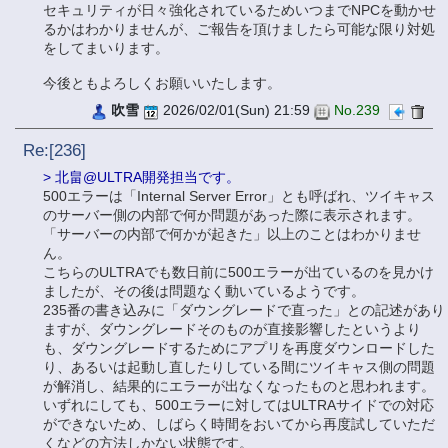
セキュリティが日々強化されているためいつまでNPCを動かせ
るかはわかりませんが、ご報告を頂けましたら可能な限り対処
をしてまいります。
今後ともよろしくお願いいたします。
吹雪
2026/02/01(Sun) 21:59
No.239
Re:[236]
> 北畠@ULTRA開発担当です。
500エラーは「Internal Server Error」とも呼ばれ、ツイキャス
のサーバー側の内部で何か問題があった際に表示されます。
「サーバーの内部で何かが起きた」以上のことはわかりませ
ん。
こちらのULTRAでも数日前に500エラーが出ているのを見かけ
ましたが、その後は問題なく動いているようです。
235番の書き込みに「ダウングレードで直った」との記述があり
ますが、ダウングレードそのものが直接影響したというより
も、ダウングレードするためにアプリを再度ダウンロードした
り、あるいは起動し直したりしている間にツイキャス側の問題
が解消し、結果的にエラーが出なくなったものと思われます。
いずれにしても、500エラーに対してはULTRAサイドでの対応
ができないため、しばらく時間をおいてから再度試していただ
くなどの方法しかない状態です。