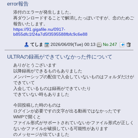
error報告
添付のエラーが発生しました。
再ダウンロードすることで解消したっぽいですが、念のためご
報告いたします。
https://91.gigafile.nu/0917-
b855dfc1f24a7d5f3595588fbfc9c6e88
てしま
2026/06/09(Tue) 00:13
No.247
ULTRAの録画ができていなかった件について
ありがとうございます
以降録画ができるものもありました
メンバーシップの配信で入会していないものはフォルダだけが
できていて
入会しているものは録画ができていたり
できていない時もありました
今回投稿した時のものは
ログインが必要ですの文字が出る動画ではなかったです
WMPで開くと
ファイル形式がサポートされていないかファイル形式が正しく
ないかファイルが破損している可能性があります
のメッセージが出ていました