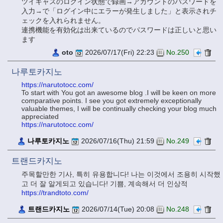
ツイキャスのログイン状態で録画→アカウントのパスワードを
入力→で「ログイン中にエラーが発生しました」と表示されチ
ェックを入れられません。
連携機能を有効化は出来ているのでパスワードは正しいと思い
ます
oto
2026/07/17(Fri) 22:23
No.250
나루토카지노
https://narutotocc.com/
To start with You got an awesome blog .I will be keen on more
comparative points. I see you got extremely exceptionally
valuable themes, I will be continually checking your blog much
appreciated
https://narutotocc.com/
나루토카지노
2026/07/16(Thu) 21:59
No.249
트랜드카지노
주목할만한 기사, 특히 유용합니다! 나는 이것에서 조용히 시작했
고 더 잘 알게되고 있습니다! 기쁨, 계속해서 더 인상적
https://trandtoto.com/
트랜드카지노
2026/07/14(Tue) 20:08
No.248