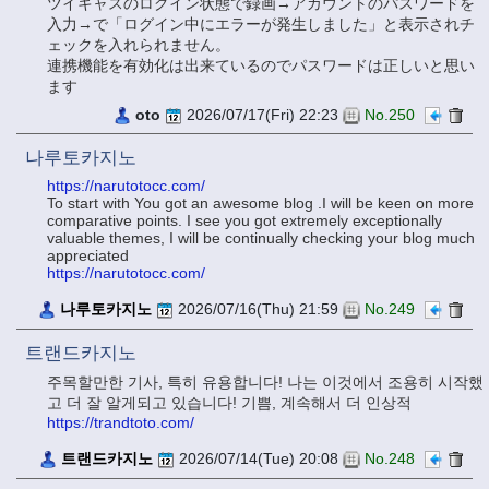
ツイキャスのログイン状態で録画→アカウントのパスワードを
入力→で「ログイン中にエラーが発生しました」と表示されチ
ェックを入れられません。
連携機能を有効化は出来ているのでパスワードは正しいと思い
ます
oto
2026/07/17(Fri) 22:23
No.250
나루토카지노
https://narutotocc.com/
To start with You got an awesome blog .I will be keen on more
comparative points. I see you got extremely exceptionally
valuable themes, I will be continually checking your blog much
appreciated
https://narutotocc.com/
나루토카지노
2026/07/16(Thu) 21:59
No.249
트랜드카지노
주목할만한 기사, 특히 유용합니다! 나는 이것에서 조용히 시작했
고 더 잘 알게되고 있습니다! 기쁨, 계속해서 더 인상적
https://trandtoto.com/
트랜드카지노
2026/07/14(Tue) 20:08
No.248