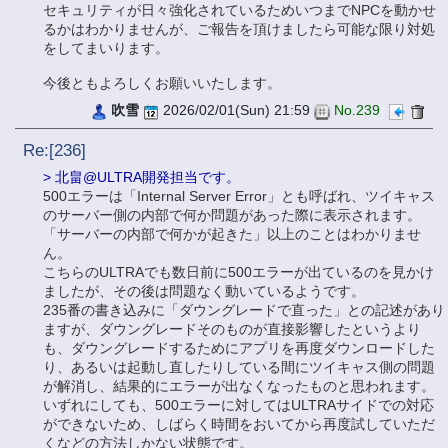
セキュリティが日々強化されているためいつまでNPCを動かせ
るかはわかりませんが、ご報告を頂けましたら可能な限り対処
をしてまいります。
今後ともよろしくお願いいたします。
吹雪
2026/02/01(Sun) 21:59
No.239
Re:[236]
> 北畠@ULTRA開発担当です。
500エラーは「Internal Server Error」とも呼ばれ、ツイキャス
のサーバー側の内部で何か問題があった際に表示されます。
「サーバーの内部で何かが起きた」以上のことはわかりませ
ん。
こちらのULTRAでも数日前に500エラーが出ているのを見かけ
ましたが、その後は問題なく動いているようです。
235番の書き込みに「ダウングレードで直った」との記述があり
ますが、ダウングレードそのものが直接影響したというより
も、ダウングレードするためにアプリを再度ダウンロードした
り、あるいは起動し直したりしている間にツイキャス側の問題
が解消し、結果的にエラーが出なくなったものと思われます。
いずれにしても、500エラーに対してはULTRAサイドでの対応
ができないため、しばらく時間をおいてから再度試していただ
くなどの方法しかない状態です。