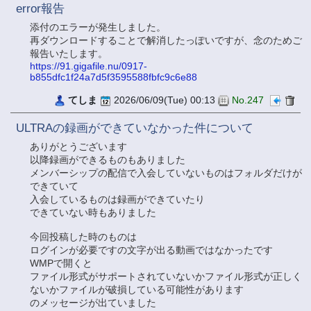
error報告
添付のエラーが発生しました。
再ダウンロードすることで解消したっぽいですが、念のためご
報告いたします。
https://91.gigafile.nu/0917-
b855dfc1f24a7d5f3595588fbfc9c6e88
てしま
2026/06/09(Tue) 00:13
No.247
ULTRAの録画ができていなかった件について
ありがとうございます
以降録画ができるものもありました
メンバーシップの配信で入会していないものはフォルダだけが
できていて
入会しているものは録画ができていたり
できていない時もありました
今回投稿した時のものは
ログインが必要ですの文字が出る動画ではなかったです
WMPで開くと
ファイル形式がサポートされていないかファイル形式が正しく
ないかファイルが破損している可能性があります
のメッセージが出ていました