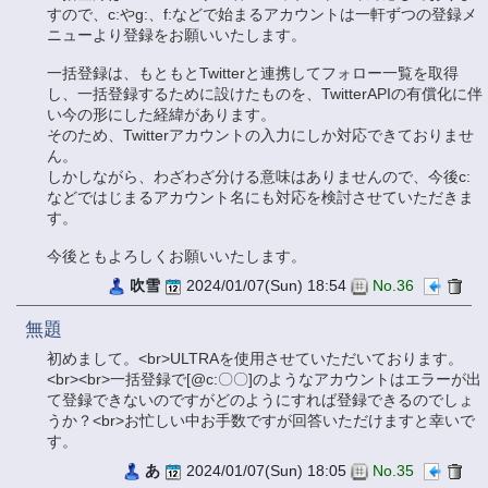
すので、c:やg:、f:などで始まるアカウントは一軒ずつの登録メ
ニューより登録をお願いいたします。
一括登録は、もともとTwitterと連携してフォロー一覧を取得
し、一括登録するために設けたものを、TwitterAPIの有償化に伴
い今の形にした経緯があります。
そのため、Twitterアカウントの入力にしか対応できておりませ
ん。
しかしながら、わざわざ分ける意味はありませんので、今後c:
などではじまるアカウント名にも対応を検討させていただきま
す。
今後ともよろしくお願いいたします。
吹雪
2024/01/07(Sun) 18:54
No.36
無題
初めまして。<br>ULTRAを使用させていただいております。
<br><br>一括登録で[@c:〇〇]のようなアカウントはエラーが出
て登録できないのですがどのようにすれば登録できるのでしょ
うか？<br>お忙しい中お手数ですが回答いただけますと幸いで
す。
あ
2024/01/07(Sun) 18:05
No.35