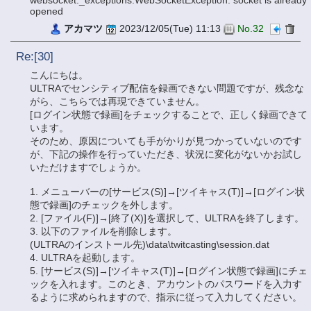
opened
アカマツ
2023/12/05(Tue) 11:13
No.32
Re:[30]
こんにちは。
ULTRAでセンシティブ配信を録画できない問題ですが、残念な
がら、こちらでは再現できていません。
[ログイン状態で録画]をチェックすることで、正しく録画できて
います。
そのため、原因についても手がかりが見つかっていないのです
が、下記の操作を行っていただき、状況に変化がないかお試し
いただけますでしょうか。
1. メニューバーの[サービス(S)]→[ツイキャス(T)]→[ログイン状
態で録画]のチェックを外します。
2. [ファイル(F)]→[終了(X)]を選択して、ULTRAを終了します。
3. 以下のファイルを削除します。
(ULTRAのインストール先)\data\twitcasting\session.dat
4. ULTRAを起動します。
5. [サービス(S)]→[ツイキャス(T)]→[ログイン状態で録画]にチェ
ックを入れます。このとき、アカウントのパスワードを入力す
るように求められますので、指示に従って入力してください。