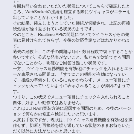
す。
今回お問い合わせいただいた状況についてこちらで確認したと
ころ、WebSocketの接続を確立する際にツイキャスがエラーを
出していることがわかりました。
その結果、確立しようとしていた接続が切断され、上記の再接
続処理が繰り返されている状況のようです。
今のところ、Realtime APIの問題についてツイキャスからの発
表は見付けられておらず、今後の対応予定などはわかりかねま
す。
過去の経験上、この手の問題は1日～数日程度で復旧することが
多いですが、公式な発表がないこと、私どもで対処できる問題
でないことから、明確なご回答は難しい状況です。
一方、[ツイキャス連携機能を有効化]にチェックを入れるとエラ
ーが表示される問題は、「すでにこの機能が有効になってい
て、接続の準備をしているにもかかわらず、メニュー項目にチ
ェックが入っていないように表示されること」が原因のようで
す。
つまり、この状況でメニュー項目にチェックを入れられること
自体、好ましい動作ではありません。
これはULTRAの実装方法に起因する問題のため、今後のバージ
ョンで何らかの修正を検討したいと思います。
大変お手数ですが、現状は、[ツイキャス連携機能を有効化]を操
作せず、切断と再接続を繰り返している状態のままお待ちいた
だく以外に方法がないかと思います。