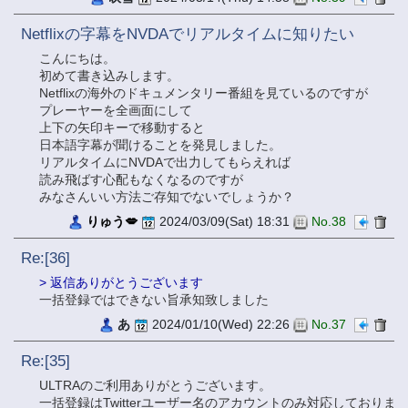
Netflixの字幕をNVDAでリアルタイムに知りたい
こんにちは。
初めて書き込みします。
Netflixの海外のドキュメンタリー番組を見ているのですが
プレーヤーを全画面にして
上下の矢印キーで移動すると
日本語字幕が聞けることを発見しました。
リアルタイムにNVDAで出力してもらえれば
読み飛ばす心配もなくなるのですが
みなさんいい方法ご存知でないでしょうか？
りゅう💋
2024/03/09(Sat) 18:31
No.38
Re:[36]
> 返信ありがとうございます
一括登録ではできない旨承知致しました
あ
2024/01/10(Wed) 22:26
No.37
Re:[35]
ULTRAのご利用ありがとうございます。
一括登録はTwitterユーザー名のアカウントのみ対応しておりま